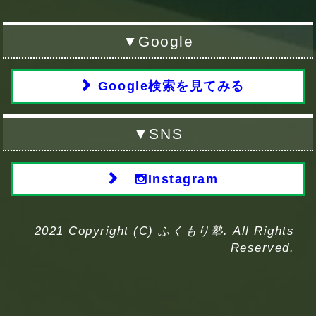
▼Google
Google検索を見てみる
▼SNS
Instagram
2021 Copyright (C) ふくもり塾. All Rights
Reserved.