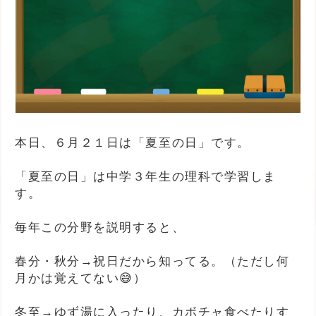
本日、６月２１日は「夏至の日」です。
「夏至の日」は中学３年生の理科で学習しま
す。
毎年この分野を説明すると、
春分・秋分→祝日だから知ってる。（ただし何
月かは覚えてない😅）
冬至→ゆず湯に入ったり、カボチャ食べたりす