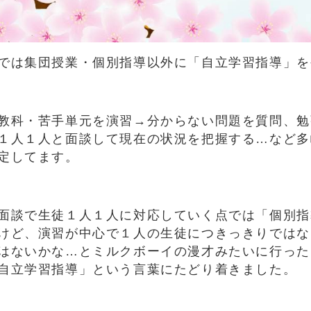
では集団授業・個別指導以外に「自立学習指導」を
教科・苦手単元を演習→分からない問題を質問、勉
１人１人と面談して現在の状況を把握する…など多
定してます。
面談で生徒１人１人に対応していく点では「個別指
けど、演習が中心で１人の生徒につきっきりではな
はないかな…とミルクボーイの漫才みたいに行った
自立学習指導」という言葉にたどり着きました。